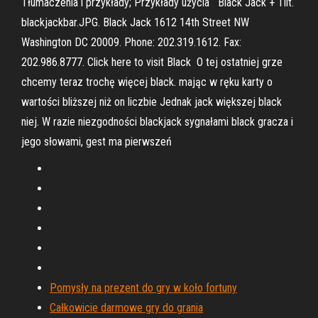
Tłumaczenia i przykłady; Przykłady użycia Black Jack + Tilt.
blackjackbar.JPG. Black Jack 1612 14th Street NW
Washington DC 20009. Phone: 202.319.1612. Fax:
202.986.8777. Click here to visit Black O tej ostatniej grze
chcemy teraz trochę więcej black. mając w ręku karty o
wartości bliższej niż on liczbie Jednak jack większej black
niej. W razie niezgodności blackjack sygnałami black gracza i
jego słowami, gest ma pierwszeń
Pomysły na prezent do gry w koło fortuny
Całkowicie darmowe gry do grania