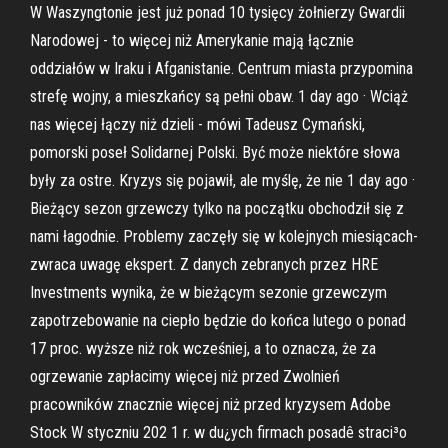
W Waszyngtonie jest już ponad 10 tysięcy żołnierzy Gwardii
Narodowej - to więcej niż Amerykanie mają łącznie
oddziałów w Iraku i Afganistanie. Centrum miasta przypomina
strefę wojny, a mieszkańcy są pełni obaw. 1 day ago · Wciąż
nas więcej łączy niż dzieli - mówi Tadeusz Cymański,
pomorski poseł Solidarnej Polski. Być może niektóre słowa
były za ostre. Kryzys się pojawił, ale myślę, że nie 1 day ago ·
Bieżący sezon grzewczy tylko na początku obchodził się z
nami łagodnie. Problemy zaczęły się w kolejnych miesiącach-
zwraca uwagę ekspert. Z danych zebranych przez HRE
Investments wynika, że w bieżącym sezonie grzewczym
zapotrzebowanie na ciepło będzie do końca lutego o ponad
17 proc. wyższe niż rok wcześniej, a to oznacza, że za
ogrzewanie zapłacimy więcej niż przed Zwolnień
pracowników znacznie więcej niż przed kryzysem Adobe
Stock W styczniu 202 1 r. w du¿ych firmach posadê straci³o