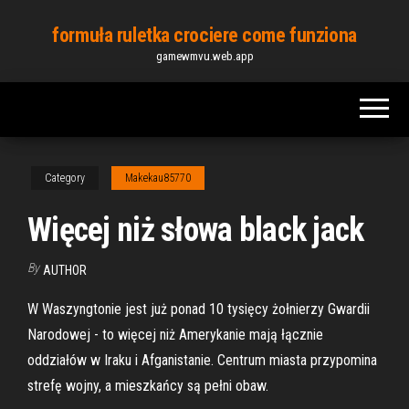
Skip
formuła ruletka crociere come funziona
to
gamewmvu.web.app
the
content
Category
Makekau85770
Więcej niż słowa black jack
By
AUTHOR
W Waszyngtonie jest już ponad 10 tysięcy żołnierzy Gwardii
Narodowej - to więcej niż Amerykanie mają łącznie
oddziałów w Iraku i Afganistanie. Centrum miasta przypomina
strefę wojny, a mieszkańcy są pełni obaw.