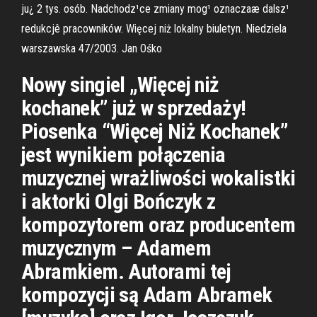
ju¿ 2 tys. osób. Nadchodz¹ce zmiany mog¹ oznaczaæ dalsz¹
redukcjê pracowników. Więcej niż lokalny biuletyn. Niedziela
warszawska 47/2003. Jan Ośko
Nowy singiel „Więcej niż
kochanek” już w sprzedaży!
Piosenka “Więcej Niż Kochanek”
jest wynikiem połączenia
muzycznej wrażliwości wokalistki
i aktorki Olgi Bończyk z
kompozytorem oraz producentem
muzycznym – Adamem
Abramkiem. Autorami tej
kompozycji są Adam Abramek