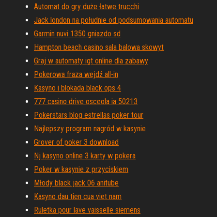
Automat do gry duże łatwe trucchi
Jack london na południe od podsumowania automatu
Garmin nuvi 1350 gniazdo sd
Hampton beach casino sala balowa skowyt
Graj w automaty igt online dla zabawy
Pokerowa fraza wejdź all-in
Kasyno i blokada black ops 4
777 casino drive osceola ia 50213
Pokerstars blog estrellas poker tour
Najlepszy program nagród w kasynie
Grover of poker 3 download
Nj kasyno online 3 karty w pokera
Poker w kasynie z przyciskiem
Młody black jack 06 anitube
Kasyno dau tien cua viet nam
Ruletka pour lave vaisselle siemens