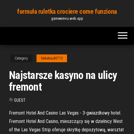
Skip
formuła ruletka crociere come funziona
to
gamewmvu.web.app
the
content
Category
Makekau85770
Najstarsze kasyno na ulicy
fremont
By
GUEST
Fremont Hotel And Casino Las Vegas - 3-gwiazdkowy hotel.
Fremont Hotel And Casino, mieszczący się w dzielnicy West
of the Las Vegas Strip oferuje skrytkę depozytową, warsztat