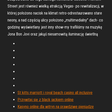
Street jest również wielką atrakcją Vegas- po rewitalizacji, w
której położono nacisk na klimat retro-odrestaurowano stare
neony, a nad częścią ulicy położono „multimedialny” dach- co
godzinę wyświetlany jest inny show-my trafiliśmy na muzykę
Jona Bon Jovi oraz jakąś niesamowitą iluminację świetlną
St kitts marriott i royal beach casino all inclusive
Przywitaj się z black jackiem online
Kasyno online dla witryn na prawdziwe pieniądze