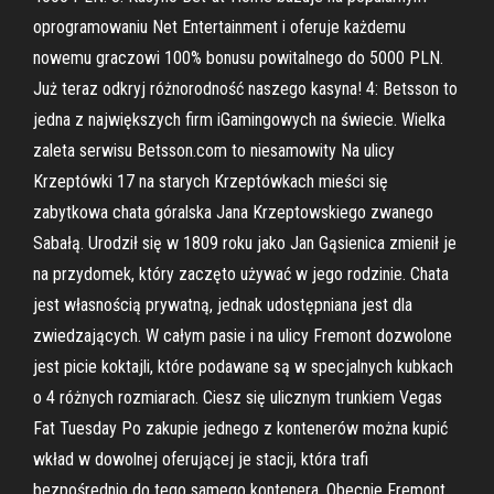
oprogramowaniu Net Entertainment i oferuje każdemu
nowemu graczowi 100% bonusu powitalnego do 5000 PLN.
Już teraz odkryj różnorodność naszego kasyna! 4: Betsson to
jedna z największych firm iGamingowych na świecie. Wielka
zaleta serwisu Betsson.com to niesamowity Na ulicy
Krzeptówki 17 na starych Krzeptówkach mieści się
zabytkowa chata góralska Jana Krzeptowskiego zwanego
Sabałą. Urodził się w 1809 roku jako Jan Gąsienica zmienił je
na przydomek, który zaczęto używać w jego rodzinie. Chata
jest własnością prywatną, jednak udostępniana jest dla
zwiedzających. W całym pasie i na ulicy Fremont dozwolone
jest picie koktajli, które podawane są w specjalnych kubkach
o 4 różnych rozmiarach. Ciesz się ulicznym trunkiem Vegas
Fat Tuesday Po zakupie jednego z kontenerów można kupić
wkład w dowolnej oferującej je stacji, która trafi
bezpośrednio do tego samego kontenera. Obecnie Fremont