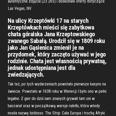
autentyczne zdjęcia (23 265) i doskonałe oferty dotyczące
Las Vegas, NV.
Na ulicy Krzeptówki 17 na starych
Krzeptówkach mieści się zabytkowa
chata góralska Jana Krzeptowskiego
zwanego Sabałą. Urodził się w 1809 roku
jako Jan Gąsienica zmienił je na
przydomek, który zaczęto używać w jego
rodzinie. Chata jest własnością prywatną,
jednak udostępniana jest dla
zwiedzających.
Tak też, po tych wydarzeniach powstało pierwsze kasyno na
świecie. Powstało w 1638 roku w Wenecji I było ono w pełni
legalne. Z gier do dziś nam znanych grywali tam oni w
baccarat oraz w początkową wersje ruletki, która wtedy
nosiła nazwę biribisso. The Strip: Cała Europa i trochę Afryki