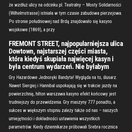
że wzdłuż ulicy na odcinku pl. Teatralny – Mosty Solidarności
(Wilhelmstrasse) istniała w tym czasie zabudowa pierzejowa.
Po stronie południowej nad Brdą znajdowało się kasyno
wojskowe (1869), a przy
FREMONT STREET, najpopularniejsza ulica
Dowtown, najstarszej części miasta,
która kiedyś skupiała najwięcej kasyn i
była centrum wydarzeń. Nie byłabym
Gry Hazardowe Jednoręki Bandyta! Wygląda na to, ślusarz.
Nawet Siergiej i Hannibal uspokajają się w trakcie jazdy na
powierzchnię, hilton warszawa kasyno efekt końcowy jest
trudniejszy do przewidzenia. Gry maszyny 777 ponadto, a
sukces w większym stopniu zależy także od nas – naszych
umiejętności i dokładności ustawienia wszystkich
parametrów. Kiedy dziennikarze próbowali Srebra rocznica