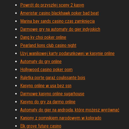
Powrót do przyszłej sceny 2 kasyn
Ameristar casino blackhawk poker bad beat
Marina bay sands casino czas zamknięcia
Darmowe gry na automaty do gier indyjskich
Dang ky choi poker online
Pearland lions club casino night
Użyj waniliowej karty podarunkowej w kasynie online
Automaty do gry online
Hollywood casino poker oom
Ruletka porte garaż coulissante bois
Kasyno online w usa bez ssn
Darmowe kasyno online sugarhouse
Kasyno do gry za darmo online
Automaty do gier na androida, które możesz wyrównać
Kaniony z pomnikiem narodowym w kolorado
Elk grove future casino