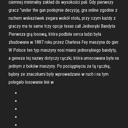
ciemnej minimalny zakład do wysokości puli. Gdy pierwszy
gracz "under the gun podejmie decyzję, gra online zgodnie z
ruchem wskazówek zegara wokół stołu, przy czym każdy z
graczy ma te same trzy opcje texas call Jednoręki Bandyta
Pierwsza grą losową, która podbiła serca ludzi była
zbudowana w 1887 roku przez Charlesa Fey maszyna do gier.
W Polsce ten typ maszyny nosi miano jednorękiego bandyty,
a geneza tej nazwy dotyczy rączki, która umocowana była na
jednym z boków maszyny. Po pociągnięciu za tą rączkę,
bębny ze znaczkami były wprowadzane w ruch i na tym
polegało losowanie linii w