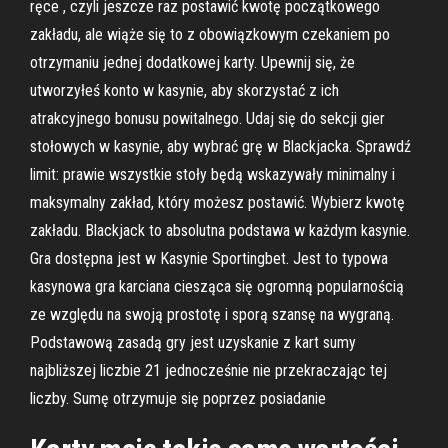
ręce , czyli jeszcze raz postawić kwotę początkowego
zakładu, ale wiąże się to z obowiązkowym czekaniem po
otrzymaniu jednej dodatkowej karty. Upewnij się, że
utworzyłeś konto w kasynie, aby skorzystać z ich
atrakcyjnego bonusu powitalnego. Udaj się do sekcji gier
stołowych w kasynie, aby wybrać grę w Blackjacka. Sprawdź
limit: prawie wszystkie stoły będą wskazywały minimalny i
maksymalny zakład, który możesz postawić. Wybierz kwotę
zakładu. Blackjack to absolutna podstawa w każdym kasynie.
Gra dostępna jest w Kasynie Sportingbet. Jest to typowa
kasynowa gra karciana ciesząca się ogromną popularnością
ze względu na swoją prostotę i sporą szansę na wygraną.
Podstawową zasadą gry jest uzyskanie z kart sumy
najbliższej liczbie 21 jednocześnie nie przekraczając tej
liczby. Sumę otrzymuje się poprzez posiadanie