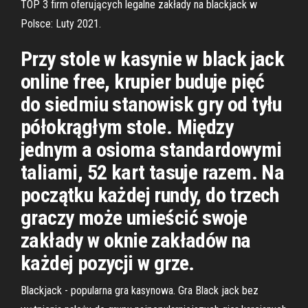
TOP 3 firm oferujących legalne zakłady na blackjack w
Polsce: Luty 2021.
Przy stole w kasynie w black jack
online free, krupier buduje pięć
do siedmiu stanowisk gry od tyłu
półokrągłym stole. Między
jednym a osioma standardowymi
taliami, 52 kart tasuje razem. Na
początku każdej rundy, do trzech
graczy może umieścić swoje
zakłady w oknie zakładów na
każdej pozycji w grze.
Blackjack - popularna gra kasynowa. Gra Black jack bez