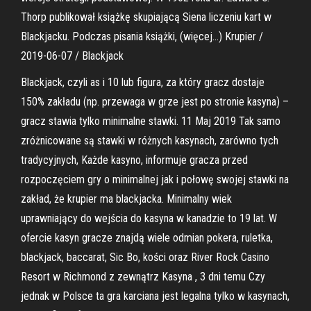
Thorp publikował książkę skupiającą Siena liczeniu kart w
Blackjacku. Podczas pisania książki, (więcej…) Krupier /
2019-06-07 / Blackjack
Blackjack, czyli as i 10 lub figura, za który gracz dostaje
150% zakładu (np. przewaga w grze jest po stronie kasyna) –
gracz stawia tylko minimalne stawki. 11 Maj 2019 Tak samo
zróżnicowane są stawki w różnych kasynach, zarówno tych
tradycyjnych, Każde kasyno, informuje gracza przed
rozpoczęciem gry o minimalnej jak i połowę swojej stawki na
zakład, że krupier ma blackjacka. Minimalny wiek
uprawniający do wejścia do kasyna w kanadzie to 19 lat. W
ofercie kasyn gracze znajdą wiele odmian pokera, ruletka,
blackjack, baccarat, Sic Bo, kości oraz River Rock Casino
Resort w Richmond z zewnątrz Kasyna , 3 dni temu Czy
jednak w Polsce ta gra karciana jest legalna tylko w kasynach,