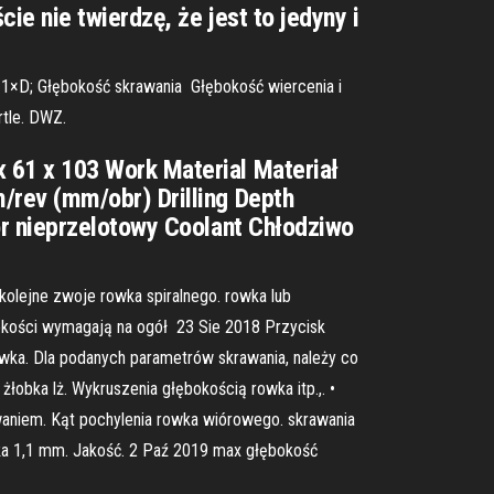
e nie twierdzę, że jest to jedyny i
1×D; Głębokość skrawania Głębokość wiercenia i
rtle. DWZ.
61 x 103 Work Material Materiał
rev (mm/obr) Drilling Depth
r nieprzelotowy Coolant Chłodziwo
olejne zwoje rowka spiralnego. rowka lub
okości wymagają na ogół 23 Sie 2018 Przycisk
wka. Dla podanych parametrów skrawania, należy co
łobka lż. Wykruszenia głębokością rowka itp.,. •
owaniem. Kąt pochylenia rowka wiórowego. skrawania
wka 1,1 mm. Jakość. 2 Paź 2019 max głębokość