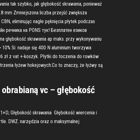
ania tak szybko, jak głębokość skrawania, ponieważ
0.8 mm Zmniejszona liczba przejść zwiększa
 CBN, eliminując nagłe pęknięcia płytek podczas
йн речника на PONS тук! Безплатен езиков
na głębokość skrawania ap maks. przy wykonywaniu
> 10% Si: nadaje się 400 N aluminium tworzywa
56 zł z vat +-koszyk. Płytki do toczenia do rowków
trzenia łyżew hokejowych.Co to znaczy, że łyżwy są
 obrabianą vc – głębokość
1×D; Głębokość skrawania Głębokość wiercenia i
rtle. DWZ. narzędzia oraz o maksymalnej