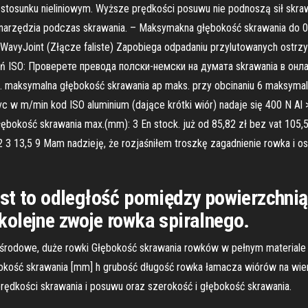
stosunku nieliniowym. Wyższe prędkości posuwu nie podnoszą sił skraw
 narzędzia podczas skrawania. – Maksymakna głębokość skrawania do 
WavyJoint (Złącze faliste) Zapobiega odpadaniu przylutowanych ostrzy
ń ISO: Проверете превода полски-немски на думата skrawania в онла
 maksymalna głębokość skrawania ap maks. przy obcinaniu 6 maksymal
 w m/min kod ISO aluminium (dające krótki wiór) nadaje się 400 N Al 
łębokość skrawania max.(mm): 3 En stock. już od 85,82 zł bez vat 105,
3 13,5 9 Mam nadzieję, że rozjaśniłem troszkę zagadnienie rowka i os
st to odległość pomiędzy powierzchnią
olejne zwoje rowka spiralnego.
ośrodowe, duże rowki Głębokość skrawania rowków w pełnym materiale 
bokość skrawania [mm] h grubość długość rowka łamacza wiórów na wie
rędkości skrawania i posuwu oraz szerokość i głębokość skrawania.