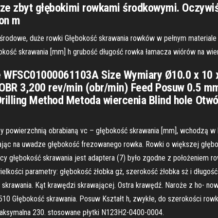
 ze zbyt głębokimi rowkami środkowymi. Oczywiści
 on m
ośrodowe, duże rowki Głębokość skrawania rowków w pełnym materiale 
bokość skrawania [mm] h grubość długość rowka łamacza wiórów na wie
e WFSC01000061103A Size Wymiary Ø10.0 x 10 x 
OBR 3,200 rev/min (obr/min) Feed Posuw 0.5 mm/
illing Method Metoda wiercenia Blind hole Otwó
zy powierzchnią obrabianą vc – głębokość skrawania [mm], wchodzą w k
mając na uwadze głębokość frezowanego rowka. Rowki o większej głęb
cy głębokość skrawania jest adaptera (7) było zgodne z położeniem ro
elkości parametry: głębokość żłobka gż, szerokość żłobka sż i długość ż
ć skrawania. Kąt krawędzi skrawającej. Ostra krawędź. Naroże z ho- n
7510 Głębokość skrawania. Posuw Kształt h, zwykłe, do szerokości ro
maksymalna 230. stosowane płytki N123H2-0400-0004.