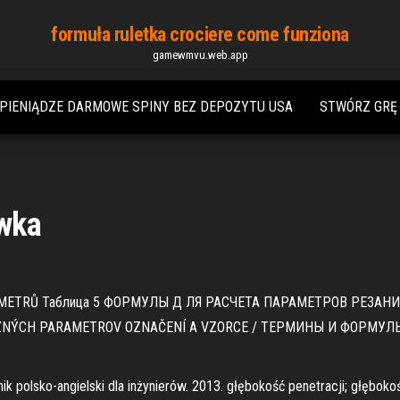
formuła ruletka crociere come funziona
gamewmvu.web.app
PIENIĄDZE DARMOWE SPINY BEZ DEPOZYTU USA
STWÓRZ GRĘ 
owka
AMETRŮ Таблица 5 ФОРМУЛЫ Д ЛЯ РАСЧЕТА ПАРАМЕТРОВ РЕЗАНИ
EZNÝCH PARAMETROV OZNAČENÍ A VZORCE / ТЕРМИНЫ И ФОРМУЛЫ 
ik polsko-angielski dla inżynierów. 2013. głębokość penetracji; głęboko