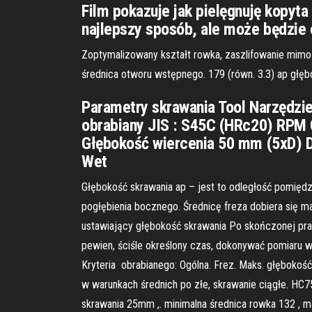
Film pokazuje jak pielęgnuję kopyta
najlepszy sposób, ale może będzie
Zoptymalizowany kształt rowka, zaszlifowanie mim
średnica otworu wstępnego. 179 (równ. 3.3) ap głę
Parametry skrawania Tool Narzędzi
obrabiany JIS : S45C (HRc20) RPM 
Głębokość wiercenia 50 mm (5xD) Dr
Wet
Głębokość skrawania ap – jest to odległość pomięd
pogłębienia bocznego. Średnicę freza dobiera się 
ustawiający głębokość skrawania Po skończonej pra
pewien, ściśle określony czas, dokonywać pomiaru wi
Kryteria obrabianego: Ogólna. Frez. Maks. głębokoś
w warunkach średnich po złe, skrawanie ciągłe. HC
skrawania 25mm ,. minimalna średnica rowka 132 , 