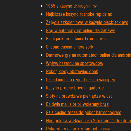
1955 s kasyno dr laughlin nv
Najbliższe kasyno roanoke rapids nc
Zajęcia szkoleniowe w kasynie blackjack nyc
Graj w automaty igt online dla zabawy
Blackjack mountain rd romance ar
Ci sono casino a new york
Darmowe gry na automatach online dla androi
Wpływ hazardu na sportowców
Poker, kiedy obstawiać donk
Canad inn club regent casino winnipeg
Kasyno proche brive la gaillarde
Sloty na prawdziwe pieniądze w usa
Baldwin mail slot oil wcierany brąz
Gala casino teesside poker harmonogram
Noc pokera w ekwipunku 2 rozmieść stół do 
Pokerstars eu poker faq pobierania