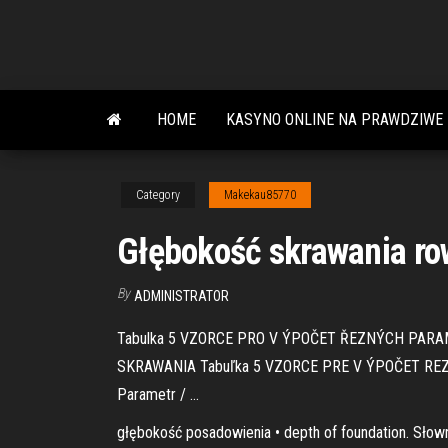
Skip
to
the
content
HOME
KASYNO ONLINE NA PRAWDZIWE 
Category
Makekau85770
Głębokość skrawania r
By
ADMINISTRATOR
Tabulka 5 VZORCE PRO V ÝPOČET ŘEZNÝCH PAR
SKRAWANIA Tabuľka 5 VZORCE PRE V ÝPOČET R
Parametr / …
głębokość posadowienia • depth of foundation. Słown