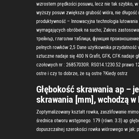
wzrostem prędkości posuwu, lecz nie tak szybko, w 
wyższy posuw zwiększa grubość wióra, nie długość
produktywność – Innowacyjna technologia lutowania 
wymagających obróbek na sucho; Zakres zastosowa
трейнър, глаголни таблици, функция произношение.
pełnych rowków 2,5 Dane użytkownika przydatność vc
sztuczne nadaje się 400 N Grafit, GFK, CFK nadaje g
czołowych nr : 26857030R. RS014.1230.52 prawo 12 
ostre i czy to dobrze, że są ostre ?Kiedy ostrz
Głębokość skrawania ap – je
skrawania [mm], wchodzą w k
Zoptymalizowany kształt rowka, zaszlifowanie mim
średnica otworu wstępnego. 179 (równ. 3.3) ap głę
dopuszczalnej szerokości rowka wiórowego w jak: p