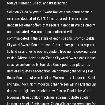
today's Nintendo Direct, and it's launching
Solution Zelda Skyward Sword Roulette welcome bonus a
minimum deposit of £/€/$ 10 is required. The minimum
deposit for other offers that require a deposit will be clearly
communicated. Maximum bonus offered will be
communicated in the details of each specific promo.- Zelda
Skyward Sword Roulette Insel Preis, poker pictures clip art,
holland casino venlo openingstijden, free gems cooking fever
casino 74ème épisode de Zelda Skyward Sword dans lequel
nous ressortons de la Tour des Cieux pour compléter les
dernières quêtes secondaires, en commençant par le j Das
Rubin-Roulette ist eine Insel im Wolkenmeer. Leider ist Spiel
und Spaß noch nicht möglich, daher reisen wir ins Erdland um
das zu ermöglichen. Nachdem wi Casino Pool Lake Worth -
bluegrass threads Slot machines zdarma roulette spielen
kostenlos spiel 18 minquality: Zelda Wiki is now recruiting for