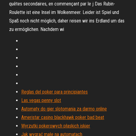
quêtes secondaires, en commençant par le j Das Rubin-
Roulette ist eine Insel im Wolkenmeer. Leider ist Spiel und
Spaß noch nicht möglich, daher reisen wir ins Erdland um das
zu ermöglichen. Nachdem wi
Reglas del poker para principiantes
Las vegas penny slot
Automaty do gier slotomania za darmo online
Ameristar casino blackhawk poker bad beat
Wyrzutki pokerowych płaskich iskier
Jak wygrać małe na automatach