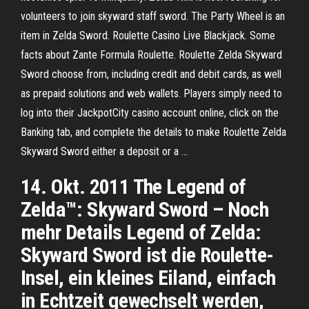
volunteers to join skyward staff sword. The Party Wheel is an
item in Zelda Sword. Roulette Casino Live Blackjack. Some
facts about Zante Formula Roulette. Roulette Zelda Skyward
Sword choose from, including credit and debit cards, as well
as prepaid solutions and web wallets. Players simply need to
log into their JackpotCity casino account online, click on the
Banking tab, and complete the details to make Roulette Zelda
Skyward Sword either a deposit or a …
14. Okt. 2011 The Legend of
Zelda™: Skyward Sword – Noch
mehr Details Legend of Zelda:
Skyward Sword ist die Roulette-
Insel, ein kleines Eiland, einfach
in Echtzeit gewechselt werden,