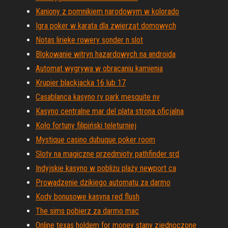
Kaniony z pomnikiem narodowym w kolorado
Igra poker w karata dla zwierząt domowych
Notas lirieke rowery sonder n slot
Blokowanie witryn hazardowych na androida
Automat wygrywa w obracaniu kamienia
Krupier blackjacka 16 lub 17
Casablanca kasyno rv park mesquite nv
Kasyno centralne mar del plata strona oficjalna
Koło fortuny filipiński teleturniej
Mystique casino dubuque poker room
Sloty na magiczne przedmioty pathfinder srd
Indyjskie kasyno w pobliżu plaży newport ca
Prowadzenie dzikiego automatu za darmo
Kody bonusowe kasyna red flush
The sims pobierz za darmo mac
Online texas holdem for money stany zjednoczone