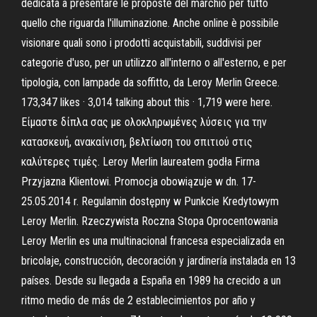
dedicata a presentare le proposte del marchio per tutto
quello che riguarda l'illuminazione. Anche online è possibile
visionare quali sono i prodotti acquistabili, suddivisi per
categorie d'uso, per un utilizzo all'interno o all'esterno, e per
tipologia, con lampade da soffitto, da Leroy Merlin Greece.
173,347 likes · 3,014 talking about this · 1,719 were here.
Είμαστε δίπλα σας με ολοκληρωμένες λύσεις για την
κατασκευή, ανακαίνιση, βελτίωση του σπιτιού στις
καλύτερες τιμές. Leroy Merlin laureatem godła Firma
Przyjazna Klientowi. Promocja obowiązuje w dn. 17-
25.05.2014 r. Regulamin dostępny w Punkcie Kredytowym
Leroy Merlin. Rzeczywista Roczna Stopa Oprocentowania
Leroy Merlin es una multinacional francesa especializada en
bricolaje, construcción, decoración y jardinería instalada en 13
países. Desde su llegada a España en 1989 ha crecido a un
ritmo medio de más de 2 establecimientos por año y