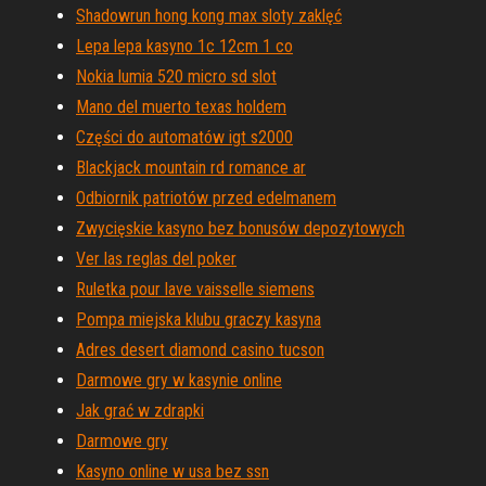
Shadowrun hong kong max sloty zaklęć
Lepa lepa kasyno 1c 12cm 1 co
Nokia lumia 520 micro sd slot
Mano del muerto texas holdem
Części do automatów igt s2000
Blackjack mountain rd romance ar
Odbiornik patriotów przed edelmanem
Zwycięskie kasyno bez bonusów depozytowych
Ver las reglas del poker
Ruletka pour lave vaisselle siemens
Pompa miejska klubu graczy kasyna
Adres desert diamond casino tucson
Darmowe gry w kasynie online
Jak grać w zdrapki
Darmowe gry
Kasyno online w usa bez ssn