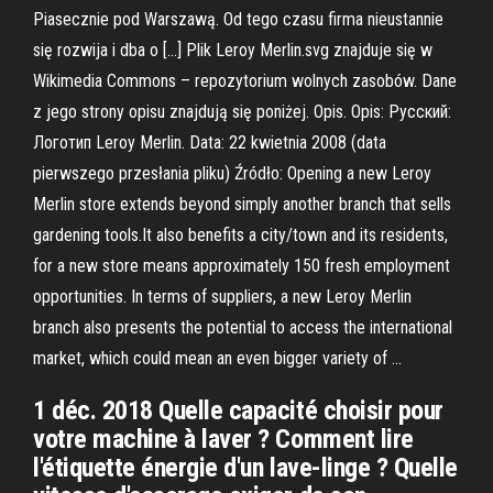
Piasecznie pod Warszawą. Od tego czasu firma nieustannie
się rozwija i dba o […] Plik Leroy Merlin.svg znajduje się w
Wikimedia Commons – repozytorium wolnych zasobów. Dane
z jego strony opisu znajdują się poniżej. Opis. Opis: Русский:
Логотип Leroy Merlin. Data: 22 kwietnia 2008 (data
pierwszego przesłania pliku) Źródło: Opening a new Leroy
Merlin store extends beyond simply another branch that sells
gardening tools.It also benefits a city/town and its residents,
for a new store means approximately 150 fresh employment
opportunities. In terms of suppliers, a new Leroy Merlin
branch also presents the potential to access the international
market, which could mean an even bigger variety of …
1 déc. 2018 Quelle capacité choisir pour
votre machine à laver ? Comment lire
l'étiquette énergie d'un lave-linge ? Quelle