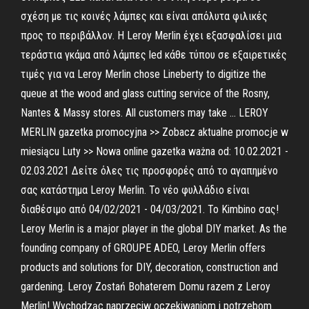
σχέση με τις κοινές λάμπες και είναι απόλυτα φιλικές
προς το περιβάλλον. Η Leroy Merlin έχει εξασφαλίσει μια
τεράστια γκάμα από λάμπες led κάθε τύπου σε εξαιρετικές
τιμές για να Leroy Merlin chose Lineberty to digitize the
queue at the wood and glass cutting service of the Rosny,
Nantes & Massy stores. All customers may take … LEROY
MERLIN gazetka promocyjna >> Zobacz aktualne promocje w
miesiącu Luty >> Nowa online gazetka ważna od: 10.02.2021 -
02.03.2021 Δείτε όλες τις προσφορές από το αγαπημένο
σας κατάστημα Leroy Merlin. Το νέο φυλλάδιο είναι
διαθέσιμο από 04/02/2021 - 04/03/2021. Το Kimbino σας!
Leroy Merlin is a major player in the global DIY market. As the
founding company of GROUPE ADEO, Leroy Merlin offers
products and solutions for DIY, decoration, construction and
gardening. Leroy Zostań Bohaterem Domu razem z Leroy
Merlin! Wychodząc naprzeciw oczekiwaniom i potrzebom