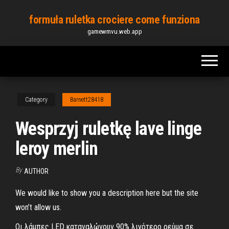
Skip
formuła ruletka crociere come funziona
to
gamewmvu.web.app
the
content
Category
Barnett28418
Wesprzyj ruletkę lave linge
leroy merlin
By
AUTHOR
We would like to show you a description here but the site
won’t allow us.
Οι λάμπες LED καταναλώνουν 90% λιγότερο ρεύμα σε