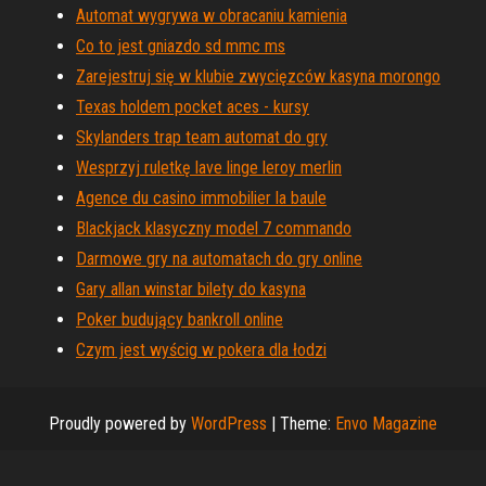
Automat wygrywa w obracaniu kamienia
Co to jest gniazdo sd mmc ms
Zarejestruj się w klubie zwycięzców kasyna morongo
Texas holdem pocket aces - kursy
Skylanders trap team automat do gry
Wesprzyj ruletkę lave linge leroy merlin
Agence du casino immobilier la baule
Blackjack klasyczny model 7 commando
Darmowe gry na automatach do gry online
Gary allan winstar bilety do kasyna
Poker budujący bankroll online
Czym jest wyścig w pokera dla łodzi
Proudly powered by
WordPress
|
Theme:
Envo Magazine