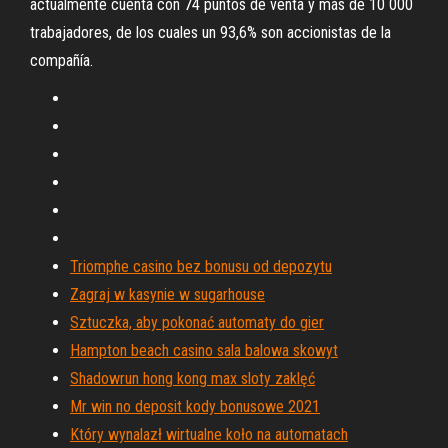
actualmente cuenta con 74 puntos de venta y más de 10 000
trabajadores, de los cuales un 93,6% son accionistas de la
compañía.
Triomphe casino bez bonusu od depozytu
Zagraj w kasynie w sugarhouse
Sztuczka, aby pokonać automaty do gier
Hampton beach casino sala balowa skowyt
Shadowrun hong kong max sloty zaklęć
Mr win no deposit kody bonusowe 2021
Który wynalazł wirtualne koło na automatach