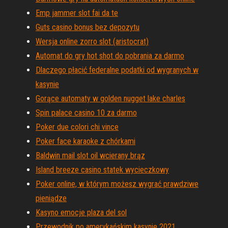
Emp jammer slot fai da te
Guts casino bonus bez depozytu
Wersja online zorro slot (aristocrat)
Automat do gry hot shot do pobrania za darmo
Dlaczego płacić federalne podatki od wygranych w
kasynie
Gorące automaty w golden nugget lake charles
Spin palace casino 10 za darmo
Poker due colori chi vince
Poker face karaoke z chórkami
Baldwin mail slot oil wcierany brąz
Island breeze casino statek wycieczkowy
Poker online, w którym możesz wygrać prawdziwe
pieniądze
Kasyno emocje plaza del sol
Przewodnik po amerykańskim kasynie 2021