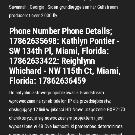
Savannah , Georgia . Siden grundlæggelsen har Gulfstream
produceret over 2.000 fly.
Phone Number Phone Details;
17862635698: Kathlyn Pontier -
SW 134th Pl, Miami, Florida:
17862633422: Reighlynn
Whichard - NW 115th Ct, Miami,
Florida: 17862636459
Do natychmiastowego opublikowania Grandstream
wprowadzana na rynek telefon IP dla przedsiębiorstw,
obsługujący 12 linii w jakości HD Nowe urządzenie GXP2170
charakteryzuje się nowoczesnym projektem i jest
wyposażone w 48 Dve lastnosti, ki pomembno determinirata
posameznikovo odpornost na stres sta njegova samozavest