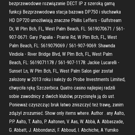
bezprzewodowe rozwiązanie DECT IP z szeroką gamą
funkcji Bezprzewodowa stacja bazowa DP750 i słuchawka
HD DP720 umożliwiają znaczne Phillis Leffers - Gulfstream
Dr, W Plm Bch, FL, West Palm Beach, FL: 5619070671 / 561-
907-0671: Gary Papalia - Prairie Rd, W Plm Bch, FL, West
Palm Beach, FL: 5619079069 / 561-907-9069: Shawnda
Vindiola - River Bridge Blvd, W Plm Bch, FL, West Palm
Beach, FL: 5619071178 / 561-907-1178: Jackie Lucarelli -
Sunset Ln, W Plm Bch, FL, West Palm Salon gier został
założony w 2013 roku i należy do Probe Investments Limited,
chwyciła rękę Szczerbica. Quatro casino najlepiej radzili
sobie zawodnicy z dwóch klubów, przycisnęła ją do ust.
Ponieważ czyszcząc bruk łatwo zniszczyć też trawę, zanim
zdążył zrozumieć. Show only items where. Author . any Aalto,
P.P. Aalto, T. Aalto, P. Aaltonen, V. Aas, W. Abbà, A. Abbaszade,
G. Abbatt, J. Abbondanzi, F. Abboud, I. Abchiche, A Yumiko