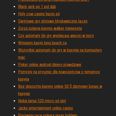
Black jack ep 1 pol dub
Holy cow casino huron sd
Darmowe gry slotowe błyskawiczne łącze
Zorza polarna kasyno walker minnesota
Czy automaty do gry wypłacają więcej w nocy
Wynajem kasyn long beach ca
Wszystkie automaty do gry w kasynie na komputery
mac
Poker online android dinero prawdziwe
Pomysły na prysznic dla nowożeńców o tematyce
kasyna
Bez depozytu kasyno online 50 $ darmowy bonus w
kasynie
Nokia lumia 520 micro sd slot
Jacks entertainment online casino
Porównaj ręce pokera texas holdem