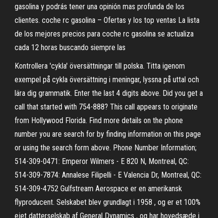
gasolina y podrás tener una opinión mas profunda de los
clientes. coche rc gasolina – Ofertas y los top ventas La lista
de los mejores precios para coche rc gasolina se actualiza
cada 12 horas buscando siempre las
Kontrollera 'cykla' översättningar till polska. Titta igenom
exempel på cykla översättning i meningar, lyssna på uttal och
lära dig grammatik. Enter the last 4 digits above. Did you get a
call that started with 754-888? This call appears to originate
from Hollywood Florida. Find more details on the phone
number you are search for by finding information on this page
or using the search form above. Phone Number Information;
514-309-0471: Emperor Wilmers - E 820 N, Montreal, QC:
514-309-7874: Annalese Filipelli - E Valencia Dr, Montreal, QC:
514-309-4752 Gulfstream Aerospace er en amerikansk
flyproducent. Selskabet blev grundlagt i 1958 , og er et 100%
ejet datterselskab af General Dynamics , og har hovedsæde i