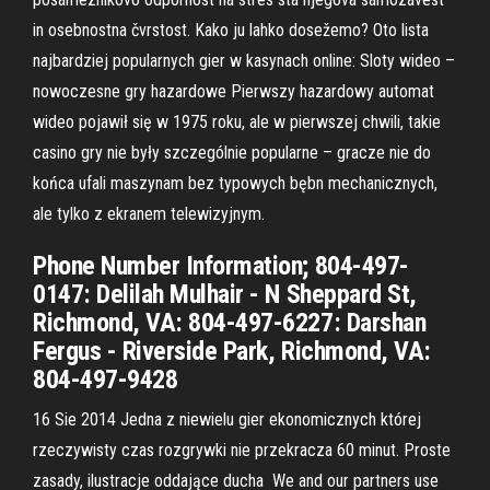
in osebnostna čvrstost. Kako ju lahko dosežemo? Oto lista
najbardziej popularnych gier w kasynach online: Sloty wideo –
nowoczesne gry hazardowe Pierwszy hazardowy automat
wideo pojawił się w 1975 roku, ale w pierwszej chwili, takie
casino gry nie były szczególnie popularne – gracze nie do
końca ufali maszynam bez typowych bębn mechanicznych,
ale tylko z ekranem telewizyjnym.
Phone Number Information; 804-497-
0147: Delilah Mulhair - N Sheppard St,
Richmond, VA: 804-497-6227: Darshan
Fergus - Riverside Park, Richmond, VA:
804-497-9428
16 Sie 2014 Jedna z niewielu gier ekonomicznych której
rzeczywisty czas rozgrywki nie przekracza 60 minut. Proste
zasady, ilustracje oddające ducha We and our partners use