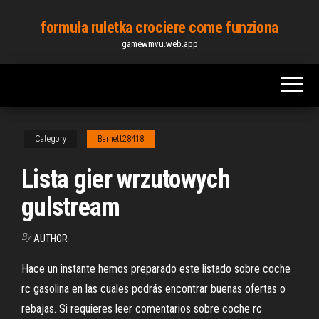
Skip
formuła ruletka crociere come funziona
to
gamewmvu.web.app
the
content
Category
Barnett28418
Lista gier wrzutowych
gulstream
By
AUTHOR
Hace un instante hemos preparado este listado sobre coche
rc gasolina en las cuales podrás encontrar buenas ofertas o
rebajas. Si requieres leer comentarios sobre coche rc