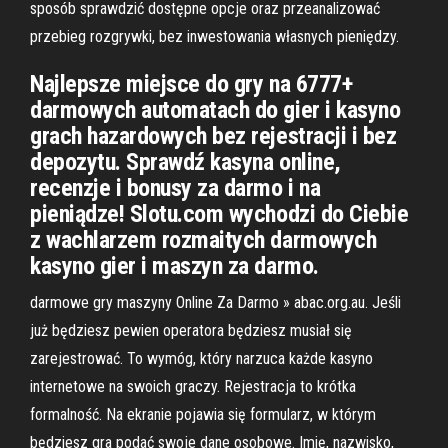
sposób sprawdzić dostępne opcje oraz przeanalizować
przebieg rozgrywki, bez inwestowania własnych pieniędzy.
Najlepsze miejsce do gry na 6777+
darmowych automatach do gier i kasyno
grach hazardowych bez rejestracji i bez
depozytu. Sprawdź kasyna online,
recenzje i bonusy za darmo i na
pieniądze! Slotu.com wychodzi do Ciebie
z wachlarzem rozmaitych darmowych
kasyno gier i maszyn za darmo.
darmowe gry maszyny Online Za Darmo » abac.org.au. Jeśli
już będziesz pewien operatora będziesz musiał się
zarejestrować. To wymóg, który narzuca każde kasyno
internetowe na swoich graczy. Rejestracja to krótka
formalność. Na ekranie pojawia się formularz, w którym
będziesz gra podać swoje dane osobowe. Imię, nazwisko,