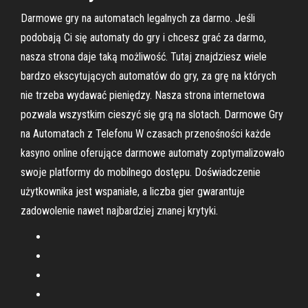
Darmowe gry na automatach legalnych za darmo. Jeśli
podobają Ci się automaty do gry i chcesz grać za darmo,
nasza strona daje taką możliwość. Tutaj znajdziesz wiele
bardzo ekscytujących automatów do gry, za grę na których
nie trzeba wydawać pieniędzy. Nasza strona internetowa
pozwala wszystkim cieszyć się grą na slotach. Darmowe Gry
na Automatach z Telefonu W czasach przenośności każde
kasyno online oferujące darmowe automaty zoptymalizowało
swoje platformy do mobilnego dostępu. Doświadczenie
użytkownika jest wspaniałe, a liczba gier gwarantuje
zadowolenie nawet najbardziej znanej krytyki.